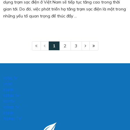
dụng trạm sạc điện ở Việt Nam sẽ tiếp tục tăng cao trong thời
gian tới. Do đó, việc phát triển hạ tầng trạm sạc điện là một trong
những yếu tố quan trọng để thúc đẩy ...
1
2
3
vebo tv
vebo
xoilac
xoilac tv
xemtv
xoilac tv
xoilac
Xoilac TV