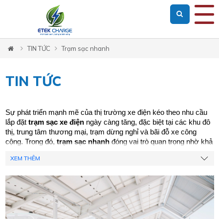
Loading...
TIN TỨC
Trạm sạc nhanh
TIN TỨC
Sự phát triển mạnh mẽ của thị trường xe điện kéo theo nhu cầu 
lắp đặt 
trạm sạc xe điện
 ngày càng tăng, đặc biệt tại các khu đô 
thị, trung tâm thương mại, trạm dừng nghỉ và bãi đỗ xe công 
cộng. Trong đó, 
trạm sạc nhanh
 đóng vai trò quan trọng nhờ khả 
năng cung cấp năng lượng cho xe điện trong thời gian ngắn, giúp 
XEM THÊM
người dùng tiết kiệm thời gian và nâng cao trải nghiệm sử dụng.
Trạm sạc nhanh DC
 là giải pháp sạc điện công suất cao, cho 
phép sạc pin xe điện nhanh hơn nhiều lần so với các dòng sạc 
thông thường. Tùy theo công suất của thiết bị, thời gian sạc có 
thể được rút ngắn đáng kể, phù hợp với các khu vực có lưu 
lượng xe lớn như trạm dịch vụ, trung tâm thương mại, khu công 