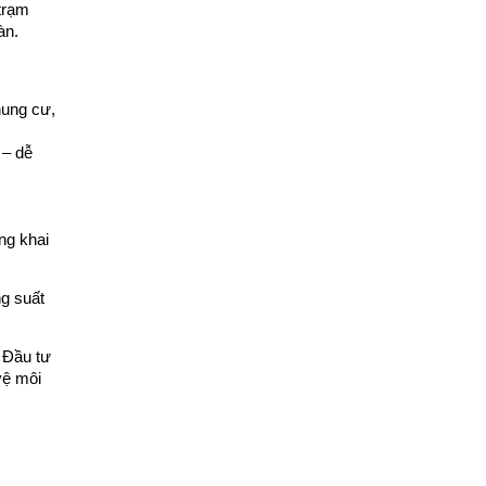
rạm 
àn.
ung cư, 
– dễ 
g khai 
g suất 
 Đầu tư 
ệ môi 