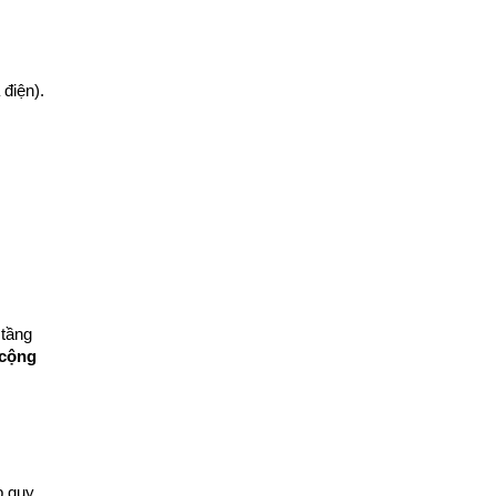
điện).
tầng 
 cộng
 quy 