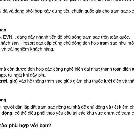
đã và đang phối hợp xây dựng tiêu chuẩn quốc gia cho trạm sạc xe 
hân
 EVN... đang đẩy nhanh tiến độ phủ sóng trạm sạc trên toàn quốc.
hách sạn – resort cao cấp cũng chủ động tích hợp trạm sạc như một 
n và trải nghiệm khách hàng.
mà còn được tích hợp các công nghệ hiện đại như: thanh toán điện tử
pp, tự ngắt khi đầy pin...
rời, gió)
 vào hệ thống trạm sạc giúp giảm phụ thuộc lưới điện và thân
ộng
gười dân lắp đặt trạm sạc riêng tại nhà để chủ động và tiết kiệm chi
i động
, có thể điều phối theo yêu cầu tại các khu vực chưa có trạm c
 nào phù hợp với bạn?