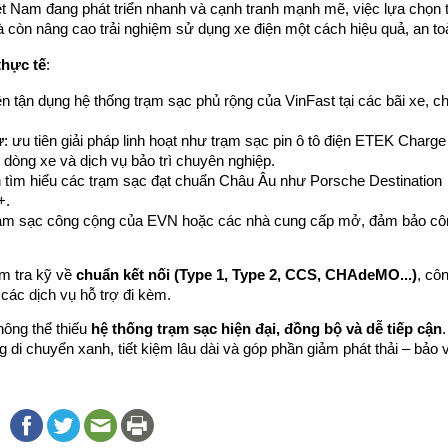
iệt Nam đang phát triển nhanh và cạnh tranh mạnh mẽ, việc lựa chọn t
à còn nâng cao trải nghiệm sử dụng xe điện một cách hiệu quả, an to
thực tế
:
ên tận dụng hệ thống trạm sạc phủ rộng của VinFast tại các bãi xe, ch
ư
: ưu tiên giải pháp linh hoạt như trạm sạc pin ô tô điện ETEK Charge 
u dòng xe và dịch vụ bảo trì chuyên nghiệp.
n tìm hiểu các trạm sạc đạt chuẩn Châu Âu như Porsche Destination 
+.
rạm sạc công cộng của EVN hoặc các nhà cung cấp mở, đảm bảo côn
m tra kỹ về 
chuẩn kết nối (Type 1, Type 2, CCS, CHAdeMO...)
, côn
các dịch vụ hỗ trợ đi kèm.
ông thể thiếu 
hệ thống trạm sạc hiện đại, đồng bộ và dễ tiếp cận
.
di chuyển xanh, tiết kiệm lâu dài và góp phần giảm phát thải – bảo v