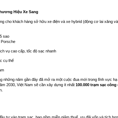
Thương Hiệu Xe Sang
ng cho khách hàng sở hữu xe điện và xe hybrid (động cơ lai xăng và 
5 sao
e Porsche
ịch vụ cao cấp, tốc độ sạc nhanh
c cụ thể
Nam
ong những năm gần đây đã mở ra một cuộc đua mới trong lĩnh vực hạ 
ăm 2030, Việt Nam sẽ cần xây dựng ít nhất 
100.000 trạm sạc công
n.
đầu tư vào trạm sạc, bao gồm miễn giảm thuế, ưu đãi vốn và tích hợp