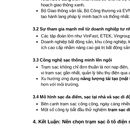
hoạch giao thông xanh.
Bộ Giao thông vận tải, Bộ Công thương và EVN 
tạo hành lang pháp lý minh bạch và thống nhất.
3.2 Sự tham gia mạnh mẽ từ doanh nghiệp tư n
Các tập đoàn lớn như VinFast, ETEK, Vingroup,
Doanh nghiệp bất động sản, khu công nghiệp, k
ích cao cấp nhằm nâng cao giá trị bất động sả
3.3 Công nghệ sạc thông minh lên ngôi
Trạm sạc không chỉ đơn thuần là nơi nạp điện, 
vị trạm sạc gần nhất, quản lý tiêu thụ điện qua a
Xu hướng ứng dụng 
năng lượng tái tạo (mặt t
hơn với môi trường.
3.4 Mô hình sạc đa điểm, sạc tại nhà và sạc di đ
Bên cạnh trạm sạc công cộng, ngày càng nhiều n
Một số công ty bắt đầu thử nghiệm 
trạm sạc d
4. Kết Luận: Nên chọn trạm sạc ô tô điện