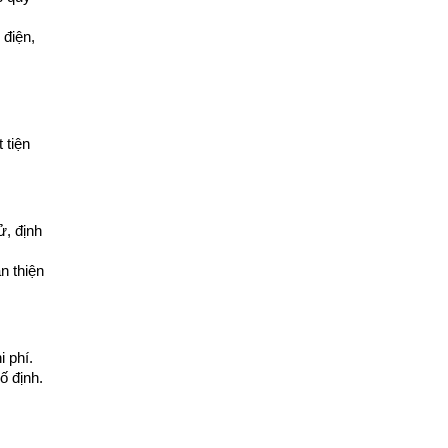
điện, 
tiện 
, định 
 thiện 
 phí.
ố định.