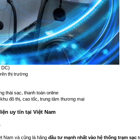
à DC)
rên thị trường
ạng thái sạc, thanh toán online
c khu đô thị, cao tốc, trung tâm thương mại
ện uy tín tại Việt Nam
y
iệt Nam và cũng là hãng 
đầu tư mạnh nhất vào hệ thống trạm sạc
 t