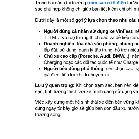
Trong bối cảnh thị trường 
trạm sạc ô tô điện
 tại V
sạc phù hợp không chỉ giúp bạn tiết kiệm chi phí m
Dưới đây là một số 
gợi ý lựa chọn theo nhu cầu 
Người dùng cá nhân sử dụng xe VinFast
: n
TTTM… với độ tương thích cao và dễ tiếp cận.
Doanh nghiệp, tòa nhà văn phòng, chung c
lắp đặt, sử dụng, quản lý tập trung, hỗ trợ nhiề
Chủ xe cao cấp (Porsche, Audi, BMW...)
: nê
Charging hoặc các đối tác quốc tế như Charge
Người tiêu dùng phổ thông
: nên chọn các t
giá điện, tiện lợi khi di chuyển xa.
Lưu ý quan trọng:
 Khi chọn trạm sạc, bạn nên kiể
sạc, tính tương thích với xe mình đang sử dụng và 
Việc xây dựng một hệ sinh thái xe điện bền vững kh
đúng ngay từ bây giờ sẽ giúp bạn đón đầu xu hướng 
trường sống.