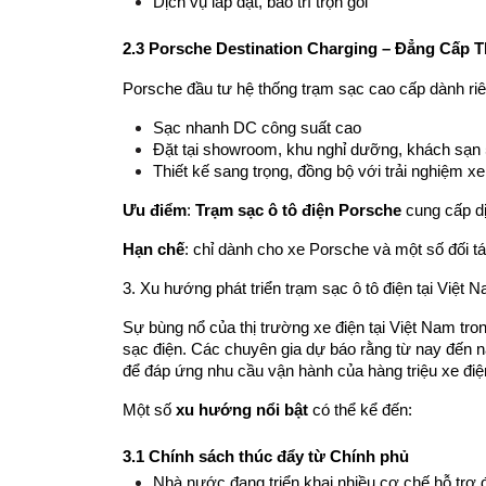
Dịch vụ lắp đặt, bảo trì trọn gói
2.3 Porsche Destination Charging – Đẳng Cấp 
Porsche đầu tư hệ thống trạm sạc cao cấp dành riê
Sạc nhanh DC công suất cao
Đặt tại showroom, khu nghỉ dưỡng, khách sạn 
Thiết kế sang trọng, đồng bộ với trải nghiệm x
Ưu điểm
: 
Trạm sạc ô tô điện Porsche
 cung cấp d
Hạn chế
: chỉ dành cho xe Porsche và một số đối tá
3. Xu hướng phát triển trạm sạc ô tô điện tại Việt 
Sự bùng nổ của thị trường xe điện tại Việt Nam tr
sạc điện. Các chuyên gia dự báo rằng từ nay đến n
để đáp ứng nhu cầu vận hành của hàng triệu xe điệ
Một số 
xu hướng nổi bật
 có thể kể đến:
3.1 Chính sách thúc đẩy từ Chính phủ
Nhà nước đang triển khai nhiều cơ chế hỗ trợ 