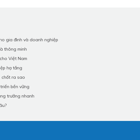
 cho gia đình và doanh nghiệp
và thông minh
 cho Việt Nam
iệp hạ tầng
n chốt ra sao
 triển bền vững
tăng trưởng nhanh
âu?