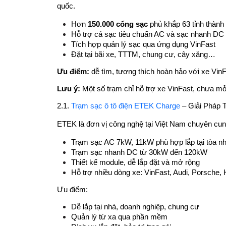
quốc.
Hơn 
150.000 cổng sạc
 phủ khắp 63 tỉnh thành
Hỗ trợ cả sạc tiêu chuẩn AC và sạc nhanh DC
Tích hợp quản lý sạc qua ứng dụng VinFast
Đặt tại bãi xe, TTTM, chung cư, cây xăng…
Ưu điểm: 
dễ tìm, tương thích hoàn hảo với xe Vin
Lưu ý: 
Một số trạm chỉ hỗ trợ xe VinFast, chưa m
2.1. 
Trạm sạc ô tô điện ETEK Charge
 – Giải Pháp
ETEK là đơn vị công nghệ tại Việt Nam chuyên cun
Trạm sạc AC 7kW, 11kW phù hợp lắp tại tòa nh
Trạm sạc nhanh DC từ 30kW đến 120kW
Thiết kế module, dễ lắp đặt và mở rộng
Hỗ trợ nhiều dòng xe: VinFast, Audi, Porsche, H
Ưu điểm:
Dễ lắp tại nhà, doanh nghiệp, chung cư
Quản lý từ xa qua phần mềm