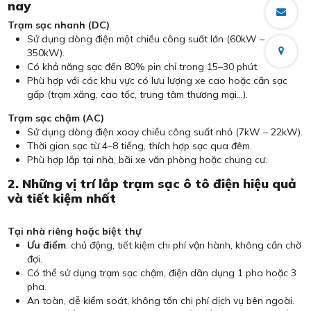
nay
Trạm sạc nhanh (DC)
Sử dụng dòng điện một chiều công suất lớn (60kW –
350kW).
Có khả năng sạc đến 80% pin chỉ trong 15–30 phút.
Phù hợp với các khu vực có lưu lượng xe cao hoặc cần sạc
gấp (trạm xăng, cao tốc, trung tâm thương mại…).
Trạm sạc chậm (AC)
Sử dụng dòng điện xoay chiều công suất nhỏ (7kW – 22kW).
Thời gian sạc từ 4–8 tiếng, thích hợp sạc qua đêm.
Phù hợp lắp tại nhà, bãi xe văn phòng hoặc chung cư.
2. Những vị trí lắp trạm sạc ô tô điện hiệu quả
và tiết kiệm nhất
Tại nhà riêng hoặc biệt thự
Ưu điểm
: chủ động, tiết kiệm chi phí vận hành, không cần chờ
đợi.
Có thể sử dụng trạm sạc chậm, điện dân dụng 1 pha hoặc 3
pha.
An toàn, dễ kiểm soát, không tốn chi phí dịch vụ bên ngoài.