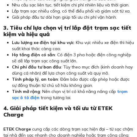
Nhu cầu sạc liên tục, tiết kiệm chi phí nhiên liệu và thời gian.
Lắp trạm sạc nhiều cổng, có thể điều phối và giám sát từ xa.
Giải pháp đầu tư dài hạn giúp tối ưu chi phí vận hành.
3. Tiêu chí lựa chọn vị trí lắp đặt trạm sạc tiết
kiệm và hiệu quả
Lưu lượng xe điện tại khu vực
: Khu vực nhiều xe điện thì hiệu
suất khai thác càng cao.
Hạ tầng điện có sẵn
: Có điện 3 pha hoặc điện công nghiệp
sẽ dễ lắp trạm sạc công suất lớn.
Chi phí đầu tư ban đầu
: Tùy theo mục đích (kinh doanh hay
dùng cá nhân) để lựa chọn công suất và quy mô.
Tính pháp lý, an toàn
: Đảm bảo được cấp phép hoặc được
sự đồng thuận từ chủ sở hữu không gian.
Tính mở rộng
: Nên chọn vị trí có khả năng nâng cấp
trạm
sạc ô tô điện
trong tương lai.
4. Giải pháp tiết kiệm và tối ưu từ ETEK
Charge
ETEK Charge
cung cấp các dòng trạm sạc hiện đại – từ sạc chậm
tại nhà đến sạc nhanh cho doanh nghiệp hoặc trạm công cộng: