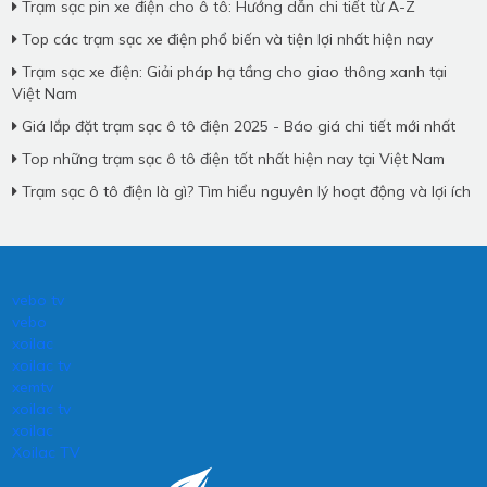
Trạm sạc pin xe điện cho ô tô: Hướng dẫn chi tiết từ A-Z
Top các trạm sạc xe điện phổ biến và tiện lợi nhất hiện nay
Trạm sạc xe điện: Giải pháp hạ tầng cho giao thông xanh tại
Việt Nam
Giá lắp đặt trạm sạc ô tô điện 2025 - Báo giá chi tiết mới nhất
Top những trạm sạc ô tô điện tốt nhất hiện nay tại Việt Nam
Trạm sạc ô tô điện là gì? Tìm hiểu nguyên lý hoạt động và lợi ích
vebo tv
vebo
xoilac
xoilac tv
xemtv
xoilac tv
xoilac
Xoilac TV