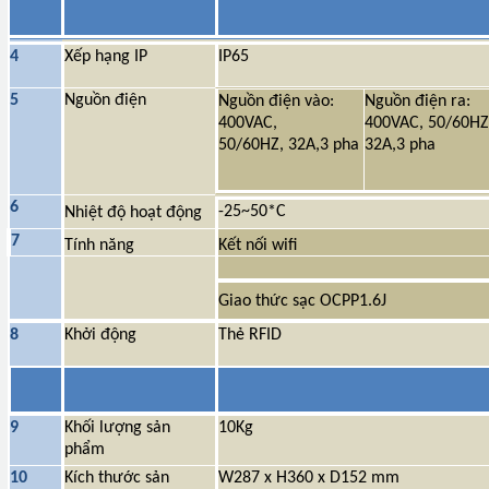
4
Xếp hạng IP
IP65
5
Nguồn điện
Nguồn điện vào:
Nguồn điện ra:
400VAC,
400VAC, 50/60HZ
50/60HZ, 32A,3 pha
32A,3 pha
6
-25~50*C
Nhiệt độ hoạt động
7
Tính năng
Kết nối wifi
Giao thức sạc OCPP1.6J
8
Khởi động
Thẻ RFID
9
Khối lượng sản
10Kg
phẩm
10
Kích thước sản
W287 x H360 x D152 mm