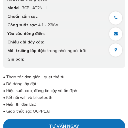
Model:
BCP- AT2N - L
Chuẩn cắm sạc:
Công suất sạc:
4,1 - 22Kw
Yêu cầu dòng điện:
Chiều dài dây cáp:
Môi trường lắp đặt:
trong nhà, ngoài trời
Giá bán:
• Thao tác đơn giản : quẹt thẻ từ
• Dễ dàng lắp đặt :
• Hiệu suất cao, đáng tin cậy và ổn định
• Kết nối wifi và blluetooth
• Hiển thị đèn LED
• Giao thức sạc OCPP1.6J
TƯ VẤN NGAY