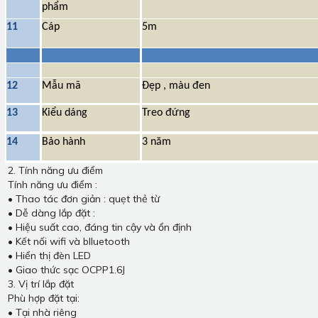
phẩm
11
Cáp
5m
12
Mẫu mã
Đẹp , màu đen
13
Kiểu dáng
Treo đứng
14
Bảo hành
3 năm
2. Tính năng ưu điểm
Tính năng ưu điểm :
• Thao tác đơn giản : quẹt thẻ từ
• Dễ dàng lắp đặt :
• Hiệu suất cao, đáng tin cậy và ổn định
• Kết nối wifi và blluetooth
• Hiển thị đèn LED
• Giao thức sạc OCPP1.6J
3. Vị trí lắp đặt
Phù hợp đặt tại:
• Tại nhà riêng