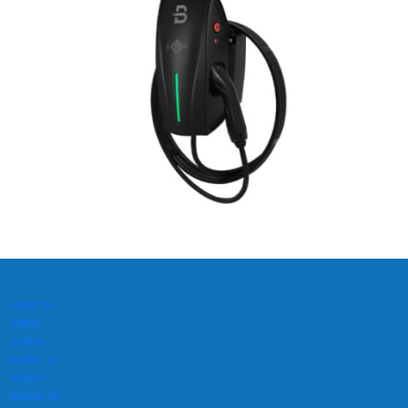
vebo tv
vebo
xoilac
xoilac tv
xemtv
xoilac tv