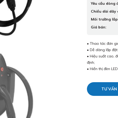
Yêu cầu dòng đ
Chiều dài dây 
Môi trường lắp
Giá bán:
• Thao tác đơn giả
• Dễ dàng lắp đặt
• Hiệu suất cao, 
định;
• Hiển thị đèn LED
TƯ VẤN