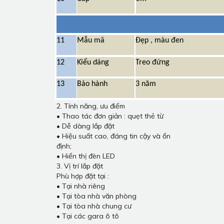
11
Mẫu mã
Đẹp , màu đen
12
Kiểu dáng
Treo đứng
13
Bảo hành
3 năm
2. Tính năng, ưu điểm
• Thao tác đơn giản : quẹt thẻ từ
• Dễ dàng lắp đặt
• Hiệu suất cao, đáng tin cậy và ổn
định;
• Hiển thị đèn LED
3. Vị trí lắp đặt
Phù hợp đặt tại :
• Tại nhà riêng
• Tại tòa nhà văn phòng
• Tại tòa nhà chung cư
• Tại các gara ô tô