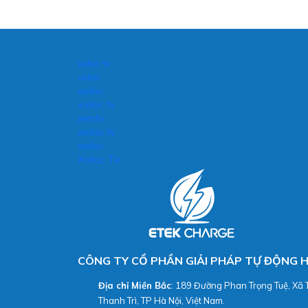
vebo tv
vebo
xoilac
xoilac tv
xemtv
xoilac tv
xoilac
Xoilac TV
CÔNG TY CỔ PHẦN GIẢI PHÁP TỰ ĐỘNG 
Địa chỉ Miền Bắc
: 189 Đường Phan Trọng Tuệ, Xã 
Thanh Trì, TP Hà Nội, Việt Nam.