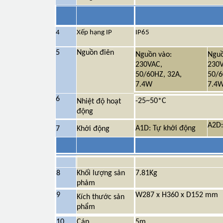
4
Xếp hạng IP
IP65
5
Nguồn điên
Nguồn vào:
Nguồ
230VAC,
230V
50/60HZ, 32A,
50/6
7.4W
7.4
6
-25~50*C
Nhiệt độ hoạt
động
A2D:
A1D: Tự khởi động
7
Khởi động
8
Khối lượng sản
7.81Kg
phảm
9
W287 x H360 x D152 mm
Kích thước sản
phẩm
10
Cáp
5m