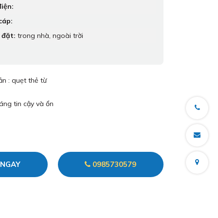
iện:
cáp:
 đặt:
trong nhà, ngoài trời
n : quẹt thẻ từ
đáng tin cậy và ổn
 NGAY
0985730579