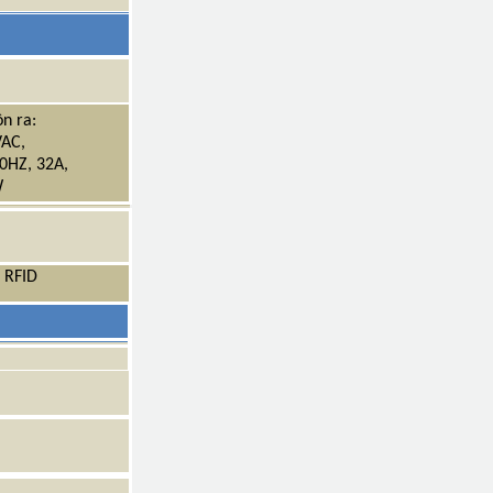
n ra:
AC,
0HZ, 32A,
W
 RFID