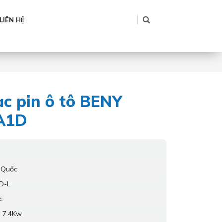
LIÊN HỆ
c pin ô tô BENY
A1D
 Quốc
D-L
:
:
7.4Kw