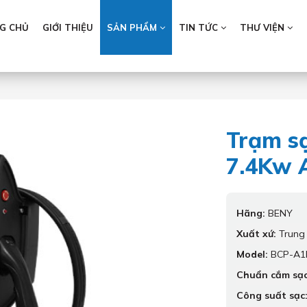
G CHỦ
GIỚI THIỆU
SẢN PHẨM
TIN TỨC
THƯ VIỆN
Trạm sạ
7.4Kw 
Hãng:
BENY
Xuất xứ:
Trung
Model:
BCP-A1
Chuẩn cắm sạc
Công suất sạc