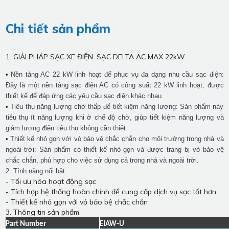
Chi tiết sản phẩm
1. GIẢI PHÁP SẠC XE ĐIỆN: SẠC DELTA AC MAX 22kW
•
Nền tảng AC
22
kW linh hoạt để phục vụ đa dạng nhu cầu sạc điện:
Đây là một nền tảng sạc điện AC có công suất
22
kW linh hoạt, được
thiết kế để đáp ứng các yêu cầu sạc điện khác nhau.
•
Tiêu thụ năng lượng chờ thấp để tiết kiệm năng lượng: Sản phẩm này
tiêu thụ ít năng lượng khi ở chế độ chờ, giúp tiết kiệm năng lượng và
giảm lượng điện tiêu thụ không cần thiết.
•
Thiết kế nhỏ gọn với vỏ bảo vệ chắc chắn cho môi trường trong nhà và
ngoài trời: Sản phẩm có thiết kế nhỏ gọn và được trang bị vỏ bảo vệ
chắc chắn, phù hợp cho việc sử dụng cả trong nhà và ngoài trời.
2. Tính năng nổi bật
- Tối ưu hóa hoạt động sạc
- Tích hợp hệ thống hoàn chỉnh để cung cấp dịch vụ sạc tốt hơn
- Thiết kế nhỏ gọn với vỏ bảo bệ chắc chắn
3. Thông tin sản phẩm
Part Number
EIAW
-
U