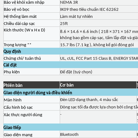
Bảo vệ khỏi xâm nhập
NEMA 3R
Bảo vệ vỏ bọc
IK09 theo tiêu chuẩn IEC 62262
Hệ thống làm mát
Làm mát tự nhiên
Chiều dài cáp sạc
25ft
Kích thước
(W x H x D)
8.6 × 14.6 × 6.6 inch ( 218 × 371 × 167 m
không bao gồm cáp sạc, tấm lắp đặt và giá
Trọng lượng **
15.7 lbs (7.1 kg ), không kể gói đóng gói
Quy định
Chứng chỉ/ tuân thủ
UL, cUL, FCC Part 15 Class B, ENERGY STA
Cài đặt
Phụ kiện
Đế đặt (tuỳ chọn)
Cơ bản
Phiên bản
Giao diện người dùng và điều khiển
Đèn LED dạng thanh, 4 màu sắc
Màn hình
Dòng sạc tối đa được lựa chọn bởi công t
Cấu hình bộ sạc
-
Xác thực người dùng
Giao tiếp
Bluetooth
Giao diện mạng