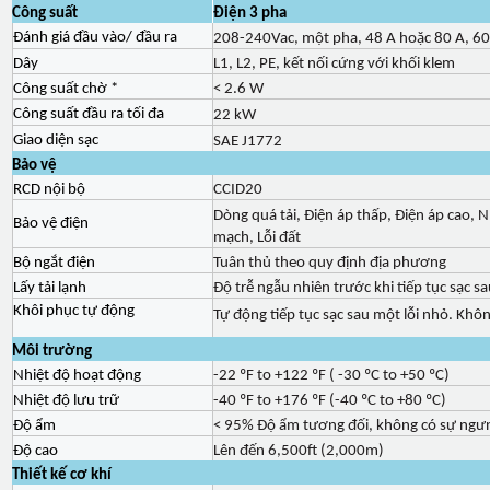
Công suất
Điện 3 pha
Đánh giá đầu vào/ đầu ra
208-240Vac, một pha, 48 A hoặc 80 A, 60
Dây
L1, L2, PE, kết nối cứng với khối klem
Công suất chờ *
< 2.6 W
Công suất đầu ra tối đa
22 kW
Giao diện sạc
SAE J1772
Bảo vệ
RCD nội bộ
CCID20
Dòng quá tải, Điện áp thấp, Điện áp cao, N
Bảo vệ điện
mạch, Lỗi đất
Bộ ngắt điện
Tuân thủ theo quy định địa phương
Lấy tải lạnh
Độ trễ ngẫu nhiên trước khi tiếp tục sạc s
Khôi phục tự động
Tự động tiếp tục sạc sau một lỗi nhỏ. Khô
Môi trường
Nhiệt độ hoạt động
-22 ºF to +122 ºF ( -30 ºC to +50 ºC)
Nhiệt độ lưu trữ
-40 ºF to +176 ºF (-40 ºC to +80 ºC)
Độ ẩm
< 95% Độ ẩm tương đối, không có sự ngư
Độ cao
Lên đến 6,500ft (2,000m)
Thiết kế cơ khí